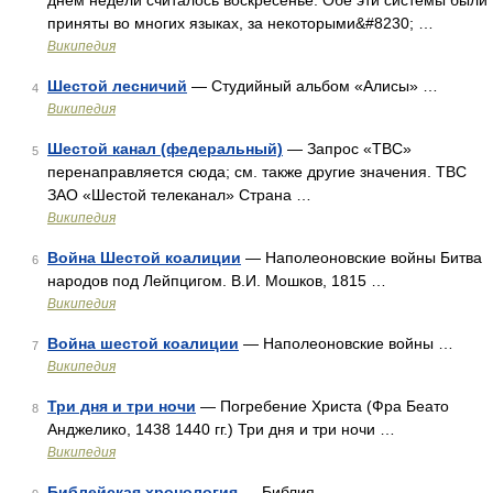
днём недели считалось воскресенье. Обе эти системы были
приняты во многих языках, за некоторыми&#8230; …
Википедия
Шестой лесничий
— Студийный альбом «Алисы» …
4
Википедия
Шестой канал (федеральный)
— Запрос «ТВС»
5
перенаправляется сюда; см. также другие значения. ТВС
ЗАО «Шестой телеканал» Страна …
Википедия
Война Шестой коалиции
— Наполеоновские войны Битва
6
народов под Лейпцигом. В.И. Мошков, 1815 …
Википедия
Война шестой коалиции
— Наполеоновские войны …
7
Википедия
Три дня и три ночи
— Погребение Христа (Фра Беато
8
Анджелико, 1438 1440 гг.) Три дня и три ночи …
Википедия
Библейская хронология
— Библия …