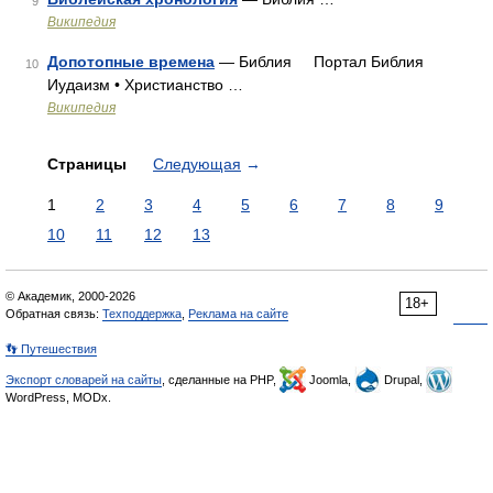
9
Википедия
Допотопные времена
— Библия Портал Библия
10
Иудаизм • Христианство …
Википедия
Страницы
Следующая
→
1
2
3
4
5
6
7
8
9
10
11
12
13
© Академик, 2000-2026
18+
Обратная связь:
Техподдержка
,
Реклама на сайте
👣 Путешествия
Экспорт словарей на сайты
, сделанные на PHP,
Joomla,
Drupal,
WordPress, MODx.